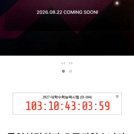
<<
>>